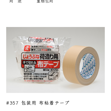
用 途
重梱包用
#357 包装用 布粘着テープ