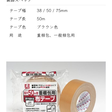
テープ幅
38 / 50 / 75mm
テープ長
50m
テープ色
ブラウン色
用 途
重梱包、一般梱包用