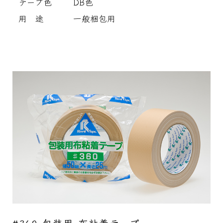
テープ色
DB色
用 途
一般梱包用
#360 包装用 布粘着テープ