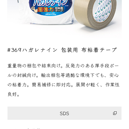
#369ハガレナイン 包装用 布粘着テープ
重量物の梱包や結束向け。反発力のある厚手段ボー
ルの封緘向け。輸出梱包等過酷な環境下でも、安心
の粘着力。簡易補修に即対応。展開が軽く、作業性
良好。
SDS