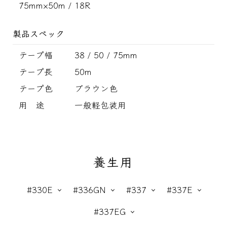
75mm×50m / 18R
製品スペック
テープ幅
38 / 50 / 75mm
テープ長
50m
テープ色
ブラウン色
用 途
一般軽包装用
養生用
#330E
#336GN
#337
#337E
#337EG