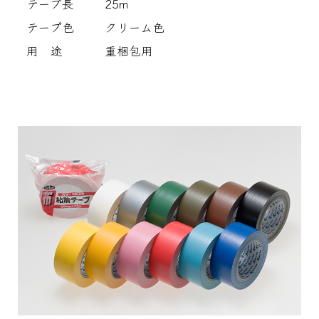
テープ長
25m
テープ色
クリーム色
用 途
重梱包用