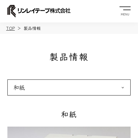
MENU
TOP
製品情報
製品情報
和紙
PE・PET
布
クラフト
両面
印刷テープ極少
その他
和紙